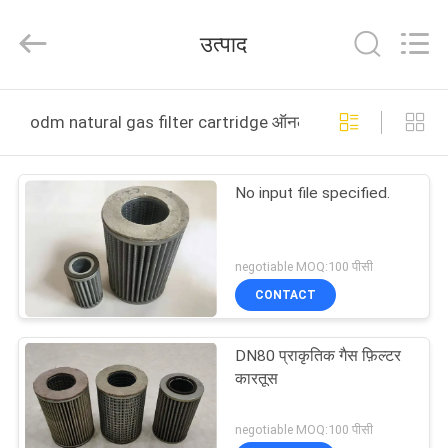
Gu'an
Xinyuan
filter
उत्पाद
manufacturing
Co.,
Ltd.
All
Rights
घर
Reserved.
odm natural gas filter cartridge ऑनलाइन निर्माण
उत्पादों
No input file specified.
हमारे
बारे
negotiable MOQ:100 पीसी
CONTACT
में
DN80 प्राकृतिक गैस फ़िल्टर
कारखाना
कारतूस
भ्रमण
negotiable MOQ:100 पीसी