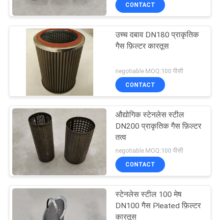
CONTACT
गुणवत्ता
नियंत्रण
उच्च दबाव DN180 प्राकृतिक
गैस फ़िल्टर कारतूस
संपर्क
negotiable MOQ:100 पीसी
करें
CONTACT
एक
औद्योगिक स्टेनलेस स्टील
उद्धरण
DN200 प्राकृतिक गैस फ़िल्टर
तत्व
की
negotiable MOQ:100 पीसी
विनती
CONTACT
करे
स्टेनलेस स्टील 100 मेष
DN100 गैस Pleated फ़िल्टर
साइटमैप
कारतूस