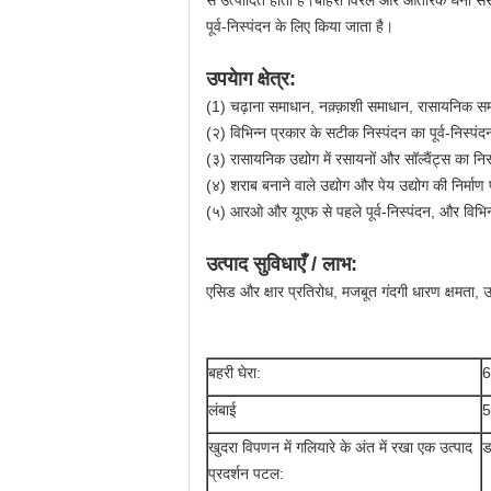
से उत्पादित होता है।बाहरी विरल और आंतरिक घनी संर
पूर्व-निस्पंदन के लिए किया जाता है।
उपयेाग क्षेत्र:
(1) चढ़ाना समाधान, नक़्क़ाशी समाधान, रासायनिक समाध
(२) विभिन्न प्रकार के सटीक निस्पंदन का पूर्व-निस्पंद
(३) रासायनिक उद्योग में रसायनों और सॉल्वैंट्स का 
(४) शराब बनाने वाले उद्योग और पेय उद्योग की निर्माण प्
(५) आरओ और यूएफ से पहले पूर्व-निस्पंदन, और विभि
उत्पाद सुविधाएँ / लाभ:
एसिड और क्षार प्रतिरोध, मजबूत गंदगी धारण क्षमता, 
बहरी घेरा:
6
लंबाई
5
खुदरा विपणन में गलियारे के अंत में रखा एक उत्पाद
ड
प्रदर्शन पटल: