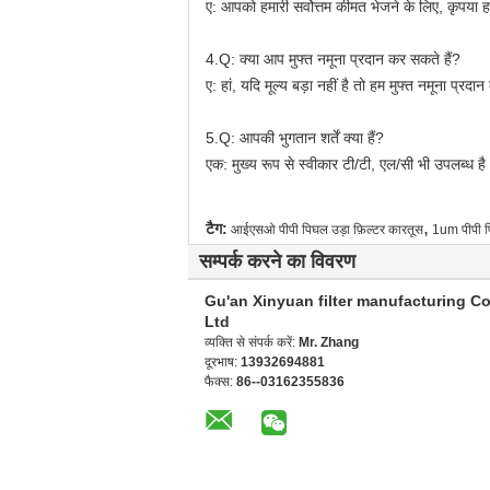
ए: आपको हमारी सर्वोत्तम कीमत भेजने के लिए, कृपया हमे
4.Q: क्या आप मुफ्त नमूना प्रदान कर सकते हैं?
ए: हां, यदि मूल्य बड़ा नहीं है तो हम मुफ्त नमूना प्रदा
5.Q: आपकी भुगतान शर्तें क्या हैं?
एक: मुख्य रूप से स्वीकार टी/टी, एल/सी भी उपलब्ध है
,
टैग:
आईएसओ पीपी पिघल उड़ा फ़िल्टर कारतूस
1um पीपी पि
सम्पर्क करने का विवरण
Gu'an Xinyuan filter manufacturing Co
Ltd
व्यक्ति से संपर्क करें:
Mr. Zhang
दूरभाष:
13932694881
फैक्स:
86--03162355836