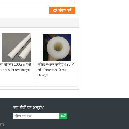
च्च तीव्रता 100um पीपी
एसिड संक्षारण प्रतिरोध 20 M
िघल उड़ा फिल्टर कारतूस
पीपी पिघल उड़ा फ़िल्टर
कारतूस
एक बोली का अनुरोध
भेजें
 एयर