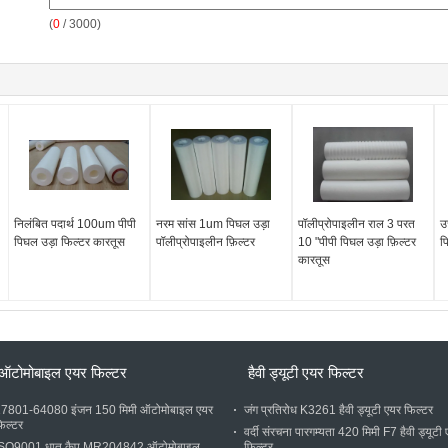
(
0
/ 3000)
निलंबित पदार्थ 100um पीपी
नरम सांस 1um पिघल उड़ा
पॉलीप्रोपाइलीन राल 3 परत
उ
पिघल उड़ा फिल्टर कारतूस
पॉलीप्रोपाइलीन फ़िल्टर
10 "पीपी पिघल उड़ा फ़िल्टर
प
कारतूस
ऑटोमोबाइल एयर फिल्टर
हैवी ड्यूटी एयर फिल्टर
7801-64080 इंजन 150 मिमी ऑटोमोबाइल एयर
जंग प्रतिरोध K3261 हैवी ड्यूटी एयर फिल्टर
िल्टर
वर्दी संरचना पारगम्यता 420 मिमी F7 हैवी ड्यूटी
SO9001 धातु कैप MR204842 ऑटोमोबाइल
फिल्टर