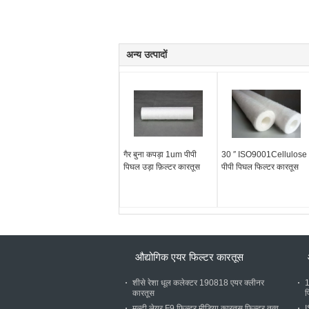
अन्य उत्पादों
गैर बुना कपड़ा 1um पीपी
30 ″ ISO9001Cellulose
पिघल उड़ा फ़िल्टर कारतूस
पीपी पिघल फिल्टर कारतूस
औद्योगिक एयर फिल्टर कारतूस
शीसे रेशा धूल कलेक्टर 190818 एयर क्लीनर
1
कारतूस
फ
मल्टी लेयर F9 फ़िल्टर मीडिया कारतूस फ़िल्टर तत्व
I