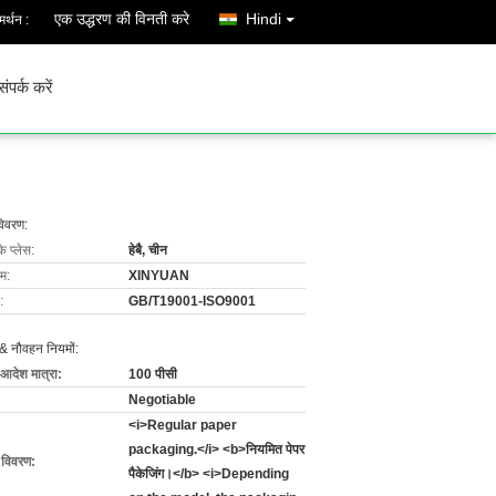
एक उद्धरण की विनती करे
Hindi
र्थन :
संपर्क करें
विवरण:
के प्लेस:
हेबै, चीन
ाम:
XINYUAN
:
GB/T19001-ISO9001
& नौवहन नियमों:
 आदेश मात्रा:
100 पीसी
Negotiable
<i>Regular paper
packaging.</i> <b>नियमित पेपर
ग विवरण:
पैकेजिंग।</b> <i>Depending