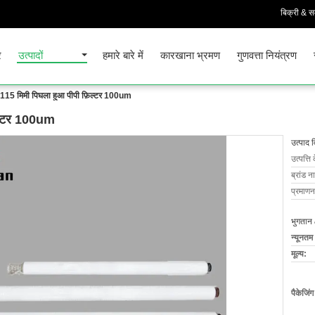
बिक्री & सम
र
उत्पादों
हमारे बारे में
कारखाना भ्रमण
गुणवत्ता नियंत्रण
 115 मिमी पिघला हुआ पीपी फ़िल्टर 100um
िल्टर 100um
उत्पाद 
उत्पत्ति 
ब्रांड न
प्रमाणन
भुगतान 
न्यूनतम
मूल्य:
पैकेजिं