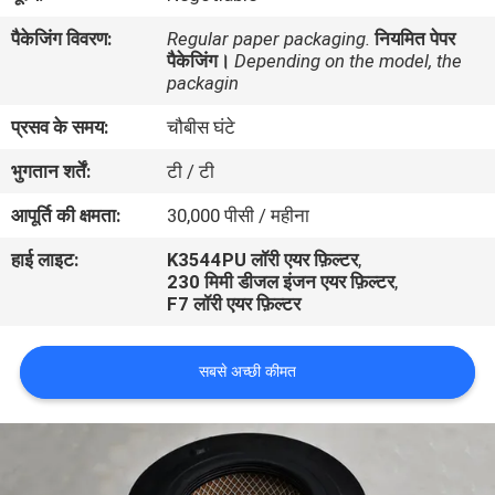
गुणवत्ता
पैकेजिंग विवरण:
Regular paper packaging.
नियमित पेपर
नियंत्रण
पैकेजिंग।
Depending on the model, the
packagin
प्रसव के समय:
चौबीस घंटे
संपर्क
करें
भुगतान शर्तें:
टी / टी
आपूर्ति की क्षमता:
30,000 पीसी / महीना
एक
हाई लाइट:
K3544PU लॉरी एयर फ़िल्टर
,
उद्धरण
230 मिमी डीजल इंजन एयर फ़िल्टर
,
F7 लॉरी एयर फ़िल्टर
की
विनती
सबसे अच्छी कीमत
करे