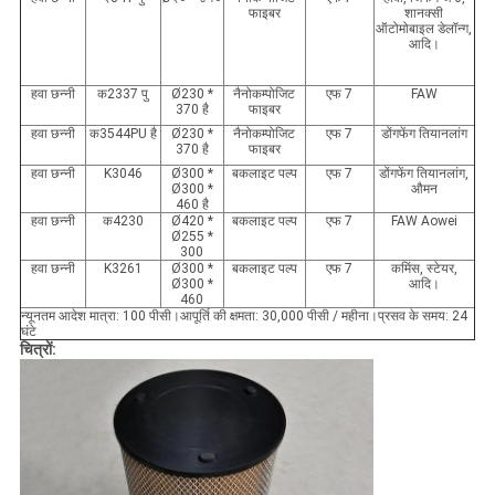
फाइबर
शानक्सी
ऑटोमोबाइल डेलॉन्ग,
आदि।
हवा छन्नी
क
2337 पु
Ø
230 *
नैनोकम्पोजिट
एफ 7
FAW
370 है
फाइबर
हवा छन्नी
क
3544PU है
Ø
230 *
नैनोकम्पोजिट
एफ 7
डोंगफेंग तियानलांग
370 है
फाइबर
हवा छन्नी
K3046
Ø
300 *
बकलाइट पल्प
एफ 7
डोंगफेंग तियानलांग,
Ø
300 *
औमन
460 है
हवा छन्नी
क
4230
Ø
420 *
बकलाइट पल्प
एफ 7
FAW Aowei
Ø255 *
300
हवा छन्नी
K3261
Ø
300 *
बकलाइट पल्प
एफ 7
कमिंस, स्टेयर,
Ø300 *
आदि।
460
न्यूनतम आदेश मात्रा: 100 पीसी।आपूर्ति की क्षमता: 30,000 पीसी / महीना।प्रसव के समय: 24
घंटे
चित्रों: