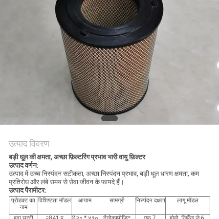
उत्पाद विवरण
बड़ी धूल की क्षमता, अच्छा फ़िल्टरिंग प्रभाव भारी वायु फ़िल्टर
उत्पाद वर्णन:
उत्पाद में उच्च निस्पंदन सटीकता, अच्छा निस्पंदन प्रभाव, बड़ी धूल धारण क्षमता, कम
प्रतिरोध और लंबे समय से सेवा जीवन के फायदे हैं।
उत्पाद पैरामीटर:
प्रोडक्ट का
विशिष्टता मॉडल
आयाम
सामग्री
निस्पंदन दक्षता
लागू मॉडल
नाम
हवा छन्नी
२
841 पु
Ø
२
० * ४१०
नैनोकम्पोजिट
एफ 7
होवो, जिफैंग जे 6,