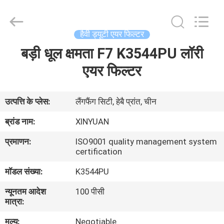
एयर
फिल्टर
कारतूस
आपूर्तिकर्ता.
Copyright
हैवी ड्यूटी एयर फिल्टर
©
2021
-
बड़ी धूल क्षमता F7 K3544PU लॉरी
घर
2024
industrialairfiltercartridge.com.
All
एयर फिल्टर
Rights
Reserved.
उत्पादों
उत्पत्ति के प्लेस:
लैंगफैंग सिटी, हेबै प्रांत, चीन
हमारे
ब्रांड नाम:
XINYUAN
बारे
प्रमाणन:
ISO9001 quality management system
में
certification
मॉडल संख्या:
K3544PU
कारखाना
न्यूनतम आदेश
100 पीसी
भ्रमण
मात्रा:
मूल्य:
Negotiable