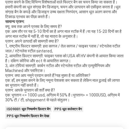
प्राप्त करने के लिए विभिन्न विशेषताओं वाले फिल्टर बैग का चयन किया जा सकता है।
हमारी कंपनी का धूल संग्रह बैग डिजाइन, चयन और उत्पादन को एकीकृत करता है।धूल
संग्रह बैग के कपड़े और डिजाइन उच्च दक्षता निस्पंदन, आसान धूल अलग करना और
टिकाऊ प्रभाव का पीछा करते हैं।
सामान्य प्रश्न:
क्यू: कब तक अपने प्रसव के लिए समय है?
एक: आम तौर पर यह 5-10 दिनों का है अगर माल स्टॉक में हैं।या यह 15-20 दिनों का है
अगर माल स्टॉक में नहीं है, तो यह मात्रा के अनुसार है।
प्रश्न: अपने उत्पादों की सामग्री क्या है?
1, राष्ट्रीय फिल्टर सामग्री: हवा कागज / तेल कागज / फाइबर ग्लास / स्टेनलेस स्टील
जाल / स्टेनलेस स्टील sintered,
2, आयातित फ़िल्टर सामग्री: फाइबर ग्लास को USA की HV कंपनी से आयात किया जाता
है। दक्षिण कोरिया और ect से आयातित कागज़।
3, अंत टोपियां सामग्री: कार्बन स्टील और स्टेनलेस स्टील और एल्यूमीनियम और
Machined और प्लास्टिक।
प्रश्न: क्या आप नमूने प्रदान करते हैं?यह मुफ़्त है या अतिरिक्त?
एक: हाँ, हम मुक्त करने के लिए नमूना पेशकश कर सकता है लेकिन माल ढुलाई की लागत
का भुगतान नहीं करते हैं।
प्रश्न: आपके भुगतान की शर्तें क्या है?
एक: भुगतान <= 1000 usd, अग्रिम में 50% है।भुगतान> = 1000USD, अग्रिम में
30% टी / टी, shippment से पहले संतुलन।
ISO9001 धूल निष्कर्षण फ़िल्टर बैग
PPS धूल कलेक्टर बैग
PPS धूल निष्कर्षण फ़िल्टर बैग देखा