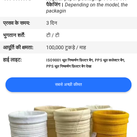
पैकेजिंग।
Depending on the model, the
गुणवत्ता
packagin
नियंत्रण
प्रसव के समय:
3 दिन
भुगतान शर्तें:
टी / टी
संपर्क
करें
आपूर्ति की क्षमता:
100,000 टुकड़े / माह
हाई लाइट:
,
,
ISO9001 धूल निष्कर्षण फ़िल्टर बैग
PPS धूल कलेक्टर बैग
एक
PPS धूल निष्कर्षण फ़िल्टर बैग देखा
उद्धरण
सबसे अच्छी कीमत
की
विनती
करे
साइटमैप