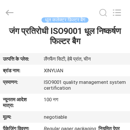
Gu'an
Xinyuan
filter
manufacturing
Co.,
धूल कलेक्टर फ़िल्टर बैग
Ltd.
All
Rights
जंग प्रतिरोधी ISO9001 धूल निष्कर्षण
घर
Reserved.
फिल्टर बैग
उत्पादों
उत्पत्ति के प्लेस:
लैंगफैंग सिटी, हेबै प्रांत, चीन
हमारे
ब्रांड नाम:
XINYUAN
बारे
प्रमाणन:
ISO9001 quality management system
में
certification
न्यूनतम आदेश
100 नग
मात्रा:
कारखाना
भ्रमण
मूल्य:
negotiable
पैकेजिंग विवरण:
Regular paper packaging.
नियमित पेपर