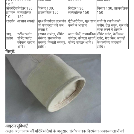
/ एम²
ऑपरेटिंग
निरंतर 130,
निरंतर 130,
निरंतर 130,
निरंतर 130, तात्कालिक
तापमान
तात्कालिक
तात्कालिक 150
तात्कालिक 150
150
° C
150
प्रदर्शन
आसान सफाई
सूक्ष्म निस्पंदन उत्सर्जन
एंटी-स्टैटिक, धूल साफ
पानी से बचाने वाली
की एकाग्रता को कम
करने में आसान
क्रीम, तेल सबूत, धूल को
करता है
साफ करने में आसान
लागू
स्टील प्लांट,
इस्पात संयंत्र, सीमेंट
आटा मिलें, रासायनिक
सीमेंट प्लांट, केमिकल
उद्योग
सीमेंट प्लांट,
संयंत्र, रासायनिक
संयंत्र, कोयला खदानें,
प्लांट, मैदा मिल, लकड़ी
कोयला खदान
संयंत्र, बिजली संयंत्र,
सीमेंट संयंत्र आदि।
के फर्नीचर कारखाने
आदि।
आदि।
आदि।
चित्रों:
आइटम सुविधाएँ:
अलग-अलग काम की परिस्थितियों के अनुसार, संतोषजनक निस्पंदन आवश्यकताओं को