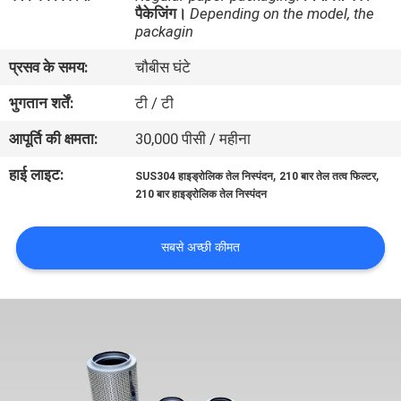
पैकेजिंग।
Depending on the model, the
गुणवत्ता
packagin
नियंत्रण
प्रसव के समय:
चौबीस घंटे
भुगतान शर्तें:
टी / टी
संपर्क
करें
आपूर्ति की क्षमता:
30,000 पीसी / महीना
हाई लाइट:
,
,
SUS304 हाइड्रोलिक तेल निस्पंदन
210 बार तेल तत्व फिल्टर
एक
210 बार हाइड्रोलिक तेल निस्पंदन
उद्धरण
सबसे अच्छी कीमत
की
विनती
करे
साइटमैप