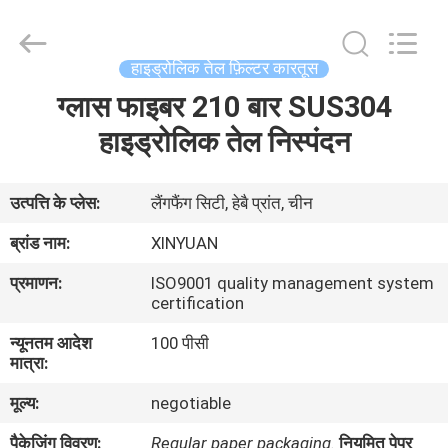
Gu'an
Xinyuan
filter
manufacturing
Co.,
हाइड्रोलिक तेल फ़िल्टर कारतूस
Ltd.
All
Rights
ग्लास फाइबर 210 बार SUS304
घर
Reserved.
हाइड्रोलिक तेल निस्पंदन
उत्पादों
उत्पत्ति के प्लेस:
लैंगफैंग सिटी, हेबै प्रांत, चीन
हमारे
ब्रांड नाम:
XINYUAN
बारे
प्रमाणन:
ISO9001 quality management system
में
certification
न्यूनतम आदेश
100 पीसी
मात्रा:
कारखाना
भ्रमण
मूल्य:
negotiable
पैकेजिंग विवरण:
Regular paper packaging.
नियमित पेपर