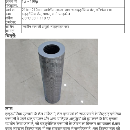
छानने की
1μ ~ 100μ
परिशुद्धता:
कार्य का
21bar-210bar कार्यशील माध्यम: सामान्य हाइड्रोलिक तेल, फॉस्फेट वसा
दबाव:
हाइड्रोलिक तेल, पायस, पानी-ग्लाइकोल
वर्किंग
-30 ℃ 30 + 110 ℃
टेम्परेचर:
सीलिंग
फ्लोरीन रबर की अंगूठी, नाइट्राइल रबर
सामग्री:
चित्रों:
लाभ:
हाइड्रोलिक प्रणाली के तेल सर्किट में, तेल प्रणाली को साफ रखने के लिए हाइड्रोलिक
प्रणाली में पहने धातु पाउडर और अन्य यांत्रिक अशुद्धियों को दूर करने के लिए इसका
उपयोग किया जाता है, जो हाइड्रोलिक प्रणाली के जीवन का विस्तार कर सकता है;कम
दबाव श्रृंखला फिल्टर तत्व भी एक बायपास वाल्व से सुसज्जित है।जब फ़िल्टर तत्व को