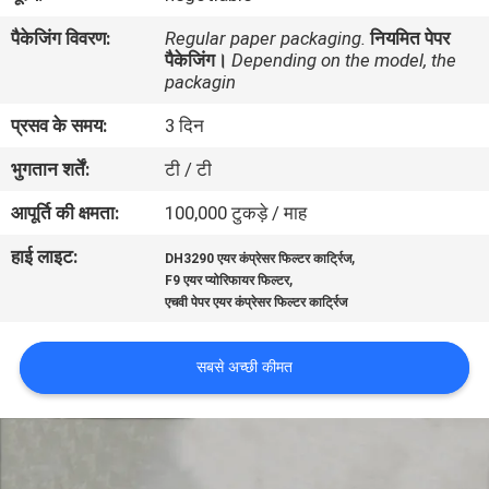
गुणवत्ता
पैकेजिंग विवरण:
Regular paper packaging.
नियमित पेपर
नियंत्रण
पैकेजिंग।
Depending on the model, the
packagin
प्रसव के समय:
3 दिन
संपर्क
करें
भुगतान शर्तें:
टी / टी
आपूर्ति की क्षमता:
100,000 टुकड़े / माह
एक
हाई लाइट:
,
DH3290 एयर कंप्रेसर फिल्टर कार्ट्रिज
उद्धरण
,
F9 एयर प्योरिफायर फिल्टर
एचवी पेपर एयर कंप्रेसर फिल्टर कार्ट्रिज
की
विनती
सबसे अच्छी कीमत
करे
साइटमैप