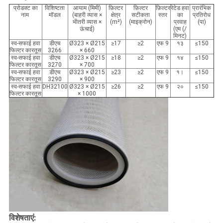
प्रोडक्ट का
विशिष्टता
आयाम (मिमी)
फ़िल्टर
फ़िल्टर
फ़िल्टर
रेटेड हवा
प्रारंभिक
नाम
मॉडल
(बाहरी व्यास ×
क्षेत्र
सटीकता
स्तर
का
प्रतिरोध
भीतरी व्यास ×
(m²)
(माइक्रोन)
प्रवाह
(पा)
ऊंचाई)
(एम (/
मिनट)
स्व-सफाई हवा
डीएच
Ø323 × Ø215
≥17
≥2
एफ 9
१३
≤150
फिल्टर कारतूस
3266
× 660
स्व-सफाई हवा
डीएच
Ø323 × Ø215
≥18
≥2
एफ 9
१४
≤150
फिल्टर कारतूस
3270
× 700
स्व-सफाई हवा
डीएच
Ø323 × Ø215
≥23
≥2
एफ 9
१।
≤150
फिल्टर कारतूस
3290
× 900
स्व-सफाई हवा
DH32100
Ø323 × Ø215
≥26
≥2
एफ 9
२०
≤150
फिल्टर कारतूस
× 1000
विशेषताएं: