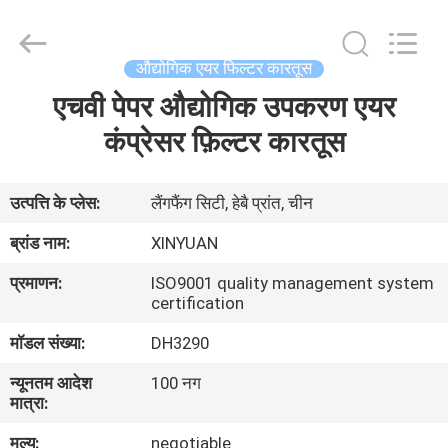
Gu'an
Xinyuan
filter
manufacturing
Co.,
औद्योगिक एयर फिल्टर कारतूस
Ltd.
All
Rights
एचवी पेपर औद्योगिक उपकरण एयर
घर
Reserved.
कंप्रेसर फ़िल्टर कारतूस
उत्पादों
उत्पत्ति के प्लेस:
लैंगफैंग सिटी, हेबै प्रांत, चीन
हमारे
ब्रांड नाम:
XINYUAN
बारे
प्रमाणन:
ISO9001 quality management system
में
certification
मॉडल संख्या:
DH3290
कारखाना
न्यूनतम आदेश
100 नग
भ्रमण
मात्रा:
मूल्य:
negotiable